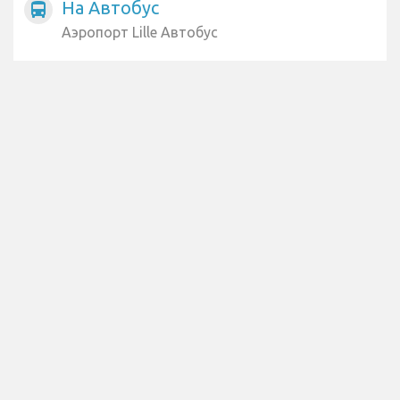
На Автобус
directions_bus
Аэропорт Lille Автобус