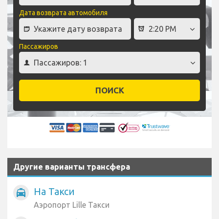
Дата возврата автомобиля
Пассажиров
ПОИСК
Другие варианты трансфера
На Такси
local_taxi
Аэропорт Lille Такси