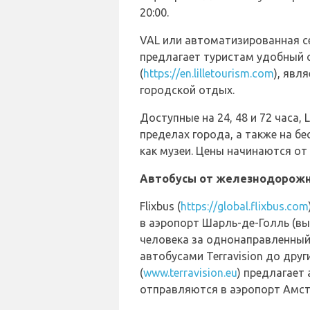
20:00.
VAL или автоматизированная се
предлагает туристам удобный сп
(
https://en.lilletourism.com
), явл
городской отдых.
Доступные на 24, 48 и 72 часа, 
пределах города, а также на б
как музеи. Цены начинаются от 
Автобусы от железнодорожн
Flixbus (
https://global.flixbus.com
в аэропорт Шарль-де-Голль (выс
человека за однонаправленный 
автобусами Terravision до друг
(
www.terravision.eu
) предлагает
отправляются в аэропорт Амсте