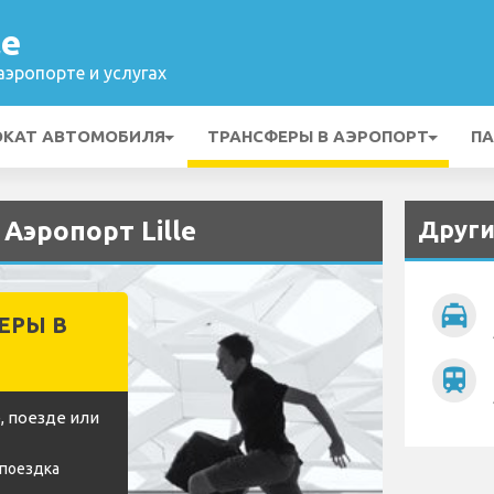
le
эропорте и услугах
ОКАТ АВТОМОБИЛЯ
ТРАНСФЕРЫ В АЭРОПОРТ
ПА
Други
 Аэропорт Lille
local_taxi
ЕРЫ В
train
, поезде или
 поездка