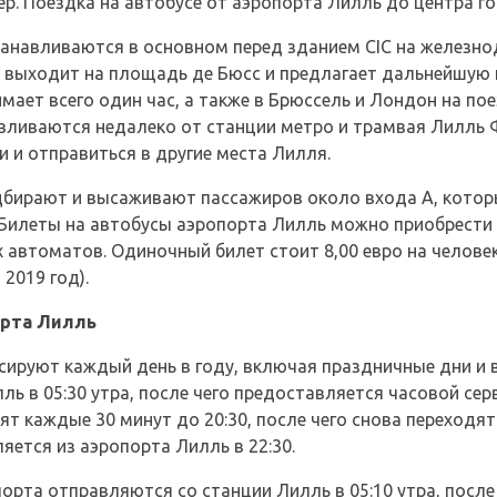
р. Поездка на автобусе от аэропорта Лилль до центра г
анавливаются в основном перед зданием CIC на железн
ал выходит на площадь де Бюсс и предлагает дальнейшую
мает всего один час, а также в Брюссель и Лондон на пое
вливаются недалеко от станции метро и трамвая Лилль
и и отправиться в другие места Лилля.
бирают и высаживают пассажиров около входа А, котор
 Билеты на автобусы аэропорта Лилль можно приобрести 
 автоматов. Одиночный билет стоит 8,00 евро на человек
 2019 год).
орта Лилль
ируют каждый день в году, включая праздничные дни и в
ь в 05:30 утра, после чего предоставляется часовой серв
т каждые 30 минут до 20:30, после чего снова переходят
яется из аэропорта Лилль в 22:30.
орта отправляются со станции Лилль в 05:10 утра, после