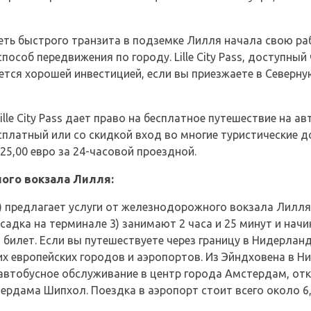
ть быстрого транзита в подземке Лилля начала свою раб
особ передвижения по городу. Lille City Pass, доступный
яется хорошей инвестицией, если вы приезжаете в Северн
Lille City Pass дает право на бесплатное путешествие на а
есплатный или со скидкой вход во многие туристические 
25,00 евро за 24-часовой проездной.
ого вокзала Лилля:
) предлагает услуги от железнодорожного вокзала Лилля 
адка на терминале 3) занимают 2 часа и 25 минут и начин
билет. Если вы путешествуете через границу в Нидерлан
их европейских городов и аэропортов. Из Эйндховена в Ни
 автобусное обслуживание в центр города Амстердам, отк
рдама Шипхол. Поездка в аэропорт стоит всего около 6,