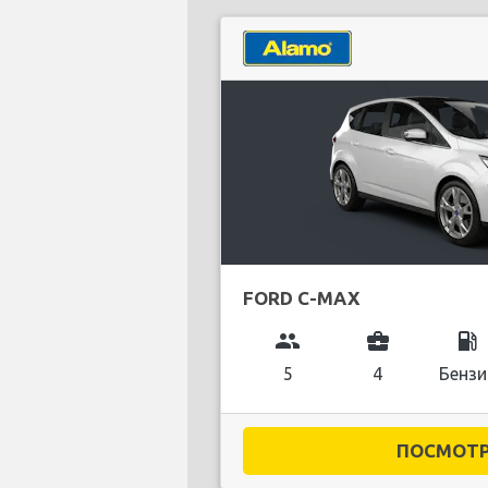
FORD C-MAX
group
business_center
local_gas_station
5
4
Бензи
ПОСМОТРЕ