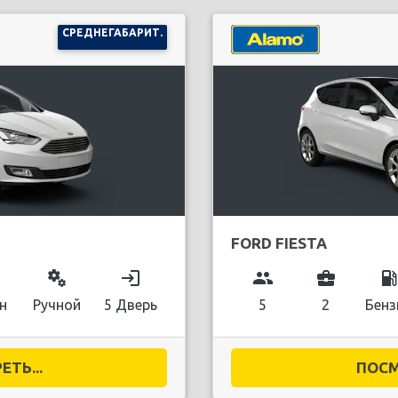
СРЕДНЕГАБАРИТ.
FORD FIESTA
miscellaneous_services
login
group
business_center
local_gas_stati
н
Ручной
5 Дверь
5
2
Бенз
ТЬ...
ПОСМ