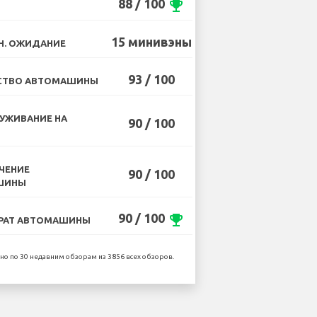
88 / 100
emoji_events
15 минивэны
Н. ОЖИДАНИЕ
93 / 100
СТВО АВТОМАШИНЫ
УЖИВАНИЕ НА
90 / 100
ЧЕНИЕ
90 / 100
ШИНЫ
90 / 100
emoji_events
РАТ АВТОМАШИНЫ
но по 30 недавним обзорам из 3856 всех обзоров.