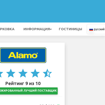
РКОВКА
ИНФОРМАЦИЯ
ГОСТИНИЦЫ
русский
ar
star
star
star
star_half
Рейтинг 9 из 10
НЖИРОВАННЫЙ ЛУЧШИЙ ПОСТАВЩИК