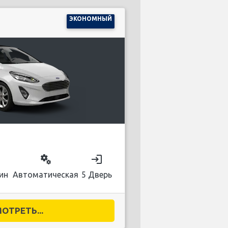
ЭКОНОМНЫЙ
on
miscellaneous_services
login
ин
Автоматическая
5 Дверь
ОТРЕТЬ...