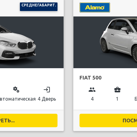
СРЕДНЕГАБАРИТ.
FIAT 500
miscellaneous_services
login
group
business_center
втоматическая
4 Дверь
4
1
ТЬ...
ПОСМ