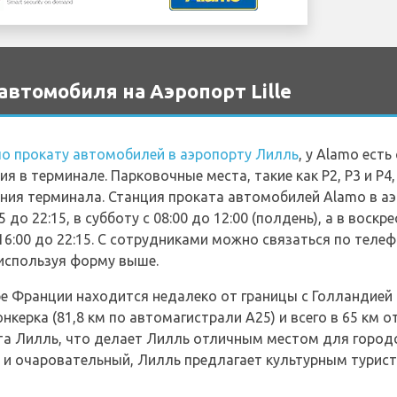
втомобиля на Аэропорт Lille
о прокату автомобилей в аэропорту Лилль
, у Alamo ест
я в терминале. Парковочные места, такие как P2, P3 и P4
ния терминала. Станция проката автомобилей Alamo в а
 до 22:15, в субботу с 08:00 до 12:00 (полдень), а в воскр
:00 до 22:15. С сотрудниками можно связаться по телефон
используя форму выше.
ре Франции находится недалеко от границы с Голландией 
керка (81,8 км по автомагистрали A25) и всего в 65 км от
рта Лилль, что делает Лилль отличным местом для город
й и очаровательный, Лилль предлагает культурным турис