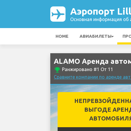
Аэропорт Lil
Основная информация об а
HOME
АВИАБИЛЕТЫ
ПР
ALAMO Аренда автомо
emoji_events
Ранжировано #1 От 11
Сравните компании по аренде авт
НЕПРЕВЗОЙДЕНН
ВЫГОДЕ АРЕН
АВТОМОБИЛ