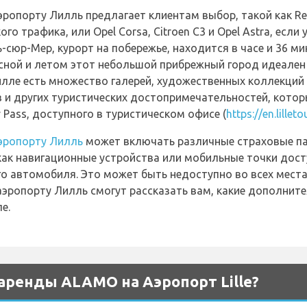
ропорту Лилль предлагает клиентам выбор, такой как Re
о трафика, или Opel Corsa, Citroen C3 и Opel Astra, если
-сюр-Мер, курорт на побережье, находится в часе и 36 м
сной и летом этот небольшой прибрежный город идеален 
илле есть множество галерей, художественных коллекций
в и других туристических достопримечательностей, котор
y Pass, доступного в туристическом офисе (
https://en.lille
эропорту Лилль
может включать различные страховые пак
как навигационные устройства или мобильные точки дост
о автомобиля. Это может быть недоступно во всех места
эропорту Лилль смогут рассказать вам, какие дополните
е.
аренды ALAMO на Аэропорт Lille?