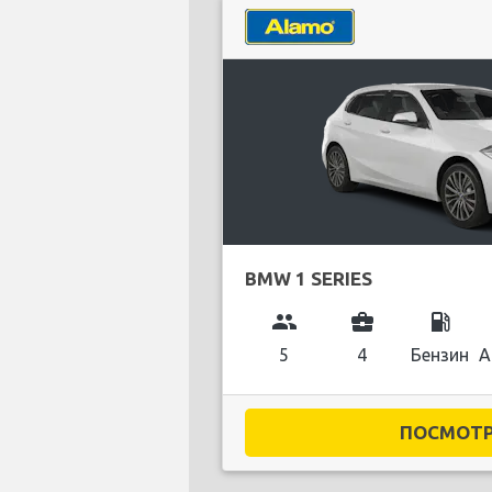
BMW 1 SERIES
group
business_center
local_gas_station
5
4
Бензин
А
ПОСМОТРЕ