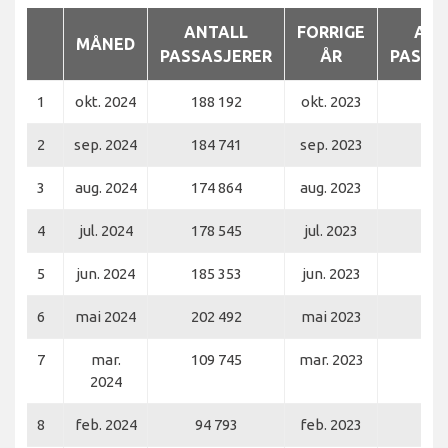
ANTALL
FORRIGE
ANT
MÅNED
PASSASJERER
ÅR
PASSA
1
okt. 2024
188 192
okt. 2023
182
2
sep. 2024
184 741
sep. 2023
195
3
aug. 2024
174 864
aug. 2023
196
4
jul. 2024
178 545
jul. 2023
192
5
jun. 2024
185 353
jun. 2023
195
6
mai 2024
202 492
mai 2023
191
7
mar.
109 745
mar. 2023
105
2024
8
feb. 2024
94 793
feb. 2023
102