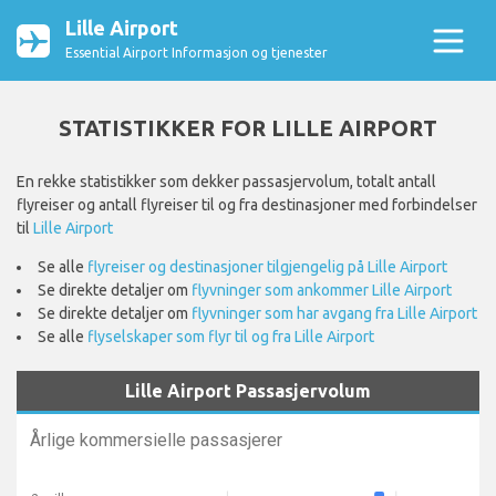
Lille Airport
Essential Airport Informasjon og tjenester
STATISTIKKER FOR LILLE AIRPORT
En rekke statistikker som dekker passasjervolum, totalt antall
flyreiser og antall flyreiser til og fra destinasjoner med forbindelser
til
Lille Airport
Se alle
flyreiser og destinasjoner tilgjengelig på Lille Airport
Se direkte detaljer om
flyvninger som ankommer Lille Airport
Se direkte detaljer om
flyvninger som har avgang fra Lille Airport
Se alle
flyselskaper som flyr til og fra Lille Airport
Lille Airport Passasjervolum
Årlige kommersielle passasjerer