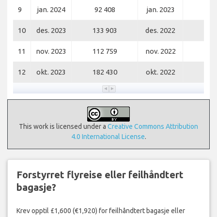
9
jan. 2024
92 408
jan. 2023
94 
10
des. 2023
133 903
des. 2022
132
11
nov. 2023
112 759
nov. 2022
96 
12
okt. 2023
182 430
okt. 2022
186
This work is licensed under a
Creative Commons Attribution
4.0 International License
.
Forstyrret flyreise eller feilhåndtert
bagasje?
Krev opptil £1,600 (€1,920) for feilhåndtert bagasje eller