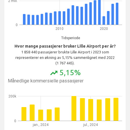
2 mill.
0
2010
2020
Tidsperiode
Hvor mange passasjerer bruker Lille Airport per år?
1 858 440 passasjerer brukte Lille Airport i 2023 som
representerer en økning av 5,15% sammenlignet med 2022
(1 767 445).
5,15%
trending_up
Månedlige kommersielle passasjerer
200k
0
jan., 2024
jul., 2024